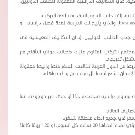
كية، هي التكاليف الدراسية المعقولة للطلاب الدوليين،
يزية، إلى جانب البرامج المقدمة باللغة التركية.
تشارك العديد من الجامعات التركية في برنامج Erasmus، والذي يتيح لك الدراسة لمدة فصل دراسي، أو
جذب الطلاب الدوليين، إذ أن التكاليف المعيشية في
مجتمع التركي المتنوع عليك كطالب دولي التأقلم مع
 بشكل تدريجي.
ها من الدول العربية تكاليف السفر منها وإليها معقولة
لإنسان يشعر أنه ما زال قريب من وطنه وأهله.
ية برسوم دراسية منخفضة جدًا أو حتى غير موجودة، مما
لتصنيف العالي.
بالسفر في جميع أنحاء منطقة شنغن.
يحق للطلاب الدوليين في ألمانيا العمل بدوام جزئي لمدة أقصاها 20 ساعة كل أسبوع، أو 120 يومًا كاملاً