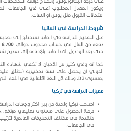
على درجة البكالوريوس، وتحتاج دراسة التخصصات ا
ويكون المعدل المطلوب أعلى في الجامعات الحكو
امتحانات القبول مثل يوس أو السات.
شروط الدراسة في ألمانيا
قبل التقديم للدراسة في ألمانيا ستحتاج إلى تقديم إث
دفعة من المال في حساب محجوب حوالي
8.700 يورو
حتى بعد الوصول إلى ألمانيا. بالإضافة إلى تقديم شهاد
كما أنه وفي كثير من الأحيان لا تكفي شهادة الثا
الدولي أن يحصل على سنة تحضيرية (يطلق عليه اسم
بمستوى B2، وذلك لأن اللغة الألمانية هي اللغة التي يتم بها تدريس كافة مواد السنة التحضيرية.
مميزات الدراسة في تركيا
أصبحت تركيا واحدة من بين أكثر وجهات الدراسة 
فرصة الحصول على مستوى تعليمي مرتفع، حي
متقدمة في مختلف التصنيفات العالمية لترتيب
في الجامعات.