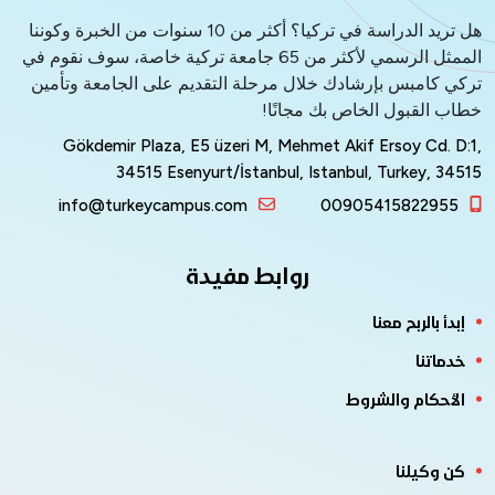
هل تريد الدراسة في تركيا؟ أكثر من 10 سنوات من الخبرة وكوننا
الممثل الرسمي لأكثر من 65 جامعة تركية خاصة، سوف نقوم في
 كامبس بإرشادك خلال مرحلة التقديم على الجامعة وتأمين
 القبول الخاص بك مجانًا!
Gökdemir Plaza, E5 üzeri M, Mehmet Akif Ersoy Cd. 
34515 Esenyurt/İstanbul, Istanbul, Turkey, 3
info@turkeycampus.com
0090541582295
روابط مفيدة
دأ بالربح معنا
ماتنا
أحكام والشروط
 وكيلنا