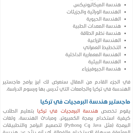
هندسة الميكاترونيكس
الهندسة الوراثية والجزيئات
الهندسة الحيوية
هندسة المعدات الطبية
هندسة نظم الطاقة
الهندسة الزراعية
التخطيط العمراني
الهندسة المعمارية الداخلية
الهندسة البيئية
هندسة الجيوفيزياء
لجزء القادم من المقال سنعرض لك أبرز برامج ماجستير
دسة في تركيا والجامعات التي تُدرس بها ورسوم الدراسة.
ستير هندسة البرمجيات في تركيا
م تخصص
هندسة البرمجيات في تركيا
بتعليم الطلاب
ة استخدام برمجة الكمبيوتر، ومبادئ الهندسة، ولغات
البرمجة (مثل Java وC وPython) لتصميم البرامج والتطبيقات
ثوقة وسهلة الاستخدام والفعالة. أي أنه ينتُج عن هندسة