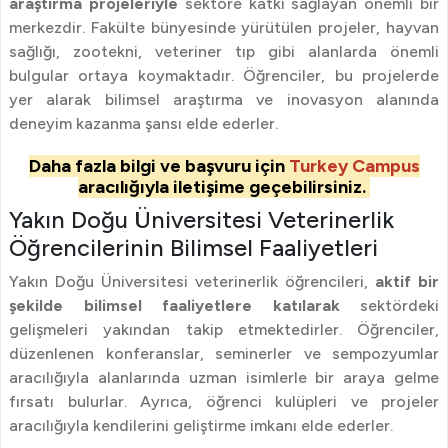
araştırma projeleriyle
sektöre katkı sağlayan önemli bir
merkezdir. Fakülte bünyesinde yürütülen projeler, hayvan
sağlığı, zootekni, veteriner tıp gibi alanlarda önemli
bulgular ortaya koymaktadır. Öğrenciler, bu projelerde
yer alarak bilimsel araştırma ve inovasyon alanında
deneyim kazanma şansı elde ederler.
Daha fazla bilgi ve başvuru için
Turkey Campus
aracılığıyla iletişime geçebilirsiniz.
Yakın Doğu Üniversitesi Veterinerlik
Öğrencilerinin Bilimsel Faaliyetleri
Yakın Doğu Üniversitesi veterinerlik öğrencileri,
aktif bir
şekilde bilimsel faaliyetlere katılarak
sektördeki
gelişmeleri yakından takip etmektedirler. Öğrenciler,
düzenlenen konferanslar, seminerler ve sempozyumlar
aracılığıyla alanlarında uzman isimlerle bir araya gelme
fırsatı bulurlar. Ayrıca, öğrenci kulüpleri ve projeler
aracılığıyla kendilerini geliştirme imkanı elde ederler.