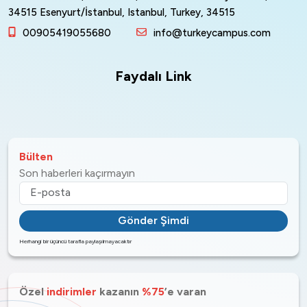
34515 Esenyurt/İstanbul, Istanbul, Turkey, 34515
00905419055680
info@turkeycampus.com
Faydalı Link
Bülten
Son haberleri kaçırmayın
Gönder Şimdi
Herhangi bir üçüncü tarafla paylaşılmayacaktır
Özel
indirimler
kazanın
%75
’e varan