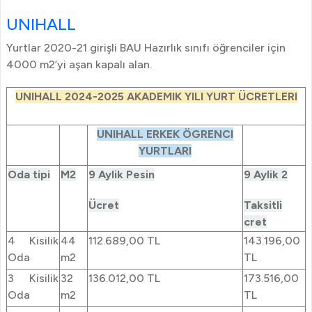
UNIHALL
Yurtlar 2020-21 girişli BAU Hazırlık sınıfı öğrenciler için
4000 m2’yi aşan kapalı alan.
UNIHALL 2024-2025 AKADEMIK YILI YURT ÜCRETLERI
UNIHALL ERKEK ÖGRENCI
YURTLARI
Oda tipi
M2
9 Aylik Pesin
9 Aylik 2
Ücret
Taksitli
cret
4 Kisilik
44
112.689,00 TL
143.196,00
Oda
m2
TL
3 Kisilik
32
136.012,00 TL
173.516,00
Oda
m2
TL