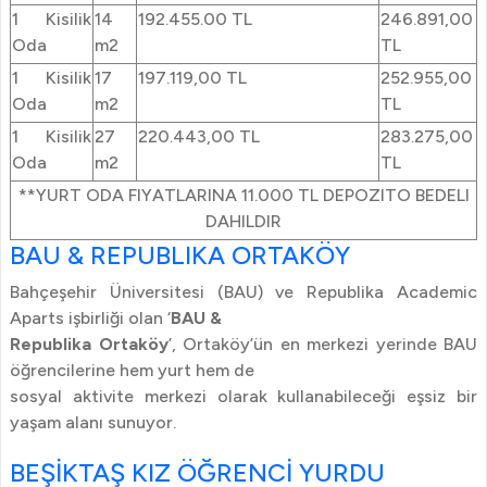
1 Kisilik
14
192.455.00 TL
246.891,00
Oda
m2
TL
1 Kisilik
17
197.119,00 TL
252.955,00
Oda
m2
TL
1 Kisilik
27
220.443,00 TL
283.275,00
Oda
m2
TL
**YURT ODA FIYATLARINA 11.000 TL DEPOZITO BEDELI
DAHILDIR
BAU & REPUBLIKA ORTAKÖY
Bahçeşehir Üniversitesi (BAU) ve Republika Academic
Aparts işbirliği olan ‘
BAU &
Republika Ortaköy
’, Ortaköy’ün en merkezi yerinde BAU
öğrencilerine hem yurt hem de
sosyal aktivite merkezi olarak kullanabileceği eşsiz bir
yaşam alanı sunuyor.
BEŞİKTAŞ KIZ ÖĞRENCİ YURDU