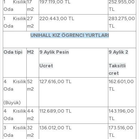
1 Kisilik
17
197.119,00 TL
252.955,00
Oda
m2
TL
1 Kisilik
27
220.443,00 TL
283.275,00
Oda
m2
TL
UNIHALL KIZ ÖGRENCI YURTLARI
Oda tipi
M2
9 Aylik Pesin
9 Aylik 2
Ucret
Taksitli
cret
4 Kisilik
52
127.616,00 TL
162.601,00
Oda
m2
TL
(Büyük)
4 Kisilik
44
112.689,00 TL
143.196,00
Oda
m2
TL
3 Kisilik
32
136.012,00 TL
173.516,00
Oda
m2
TL