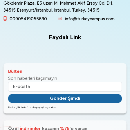
Gökdemir Plaza, E5 üzeri M, Mehmet Akif Ersoy Cd. D:1,
34515 Esenyurt/İstanbul, Istanbul, Turkey, 34515
00905419055680
info@turkeycampus.com
Faydalı Link
Bülten
Son haberleri kaçırmayın
Gönder Şimdi
Herhangi bir üçüncü tarafla paylaşılmayacaktır
Özel
indirimler
kazanın
%75
’e varan