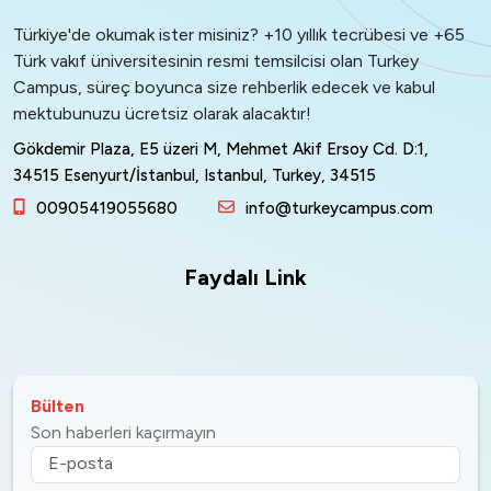
Türkiye'de okumak ister misiniz? +10 yıllık tecrübesi ve +65
Türk vakıf üniversitesinin resmi temsilcisi olan Turkey
Campus, süreç boyunca size rehberlik edecek ve kabul
mektubunuzu ücretsiz olarak alacaktır!
Gökdemir Plaza, E5 üzeri M, Mehmet Akif Ersoy Cd. D:1,
34515 Esenyurt/İstanbul, Istanbul, Turkey, 34515
00905419055680
info@turkeycampus.com
Faydalı Link
Bülten
Son haberleri kaçırmayın