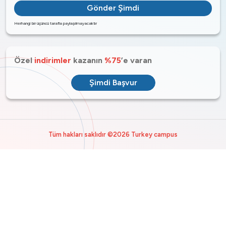
Gönder Şimdi
Herhangi bir üçüncü tarafla paylaşılmayacaktır
Özel
indirimler
kazanın
%75
’e varan
Şimdi Başvur
Tüm hakları saklıdır ©2026 Turkey campus