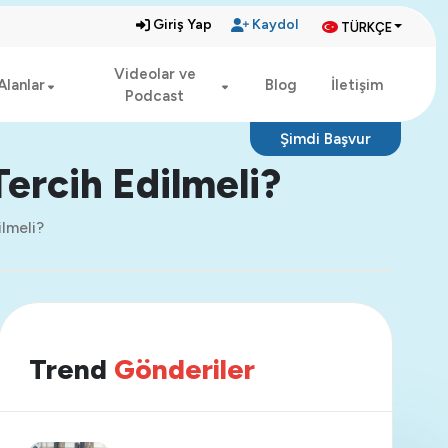
Giriş Yap
Kaydol
TÜRKÇE
Videolar ve
Alanlar
Blog
İletişim
Podcast
Şimdi Başvur
ercih Edilmeli?
lmeli?
Trend
Gönderiler