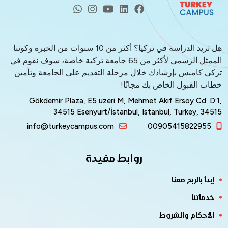
هل تريد الدراسة في تركيا؟ أكثر من 10 سنوات من الخبرة وكوننا
الممثل الرسمي لأكثر من 65 جامعة تركية خاصة، سوف نقوم في
تركي كامبس بإرشادك خلال مرحلة التقديم على الجامعة وتأمين
خطاب القبول الخاص بك مجانًا!
Gökdemir Plaza, E5 üzeri M, Mehmet Akif Ersoy Cd. D:1,
34515 Esenyurt/İstanbul, Istanbul, Turkey, 34515
info@turkeycampus.com
00905415822955
روابط مفيدة
إبدأ بالربح معنا
خدماتنا
الأحكام والشروط