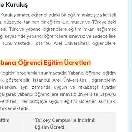
ve Kuruluş
uruluş amacı, öğrenci odaklı bir eğitim anlayışıyla kaliteli
ası düzeyde tanınan bir eğitim kurumudur ve Türkiye'deki
sitesi, Türk ve yabancı öğrencilere eğitim imkanı sağlamak
rliği sayesinde yabancı öğrencilere sınavsız ve sadece lise
i sunulmaktadır. Istanbul Arel Üniversitesi, öğrencilere
abancı Öğrenci Eğitim Ücretleri
tli eğitim programları sunmaktadır. Yabancı öğrenci eğitim
k gösterebilir. Istanbul Arel Üniversitesi, öğrencilerin
deflerken, aynı zamanda uygun ve rekabetçi fiyatlar
çalışarak yabancı öğrencilere sınavsız üniversite başvuru
iversitesi, her bütçeye uygun eğitim ücretleri sunarak,
steklemektedir.
itim
Turkey Campus ile indirimli
Eğitim Ücreti