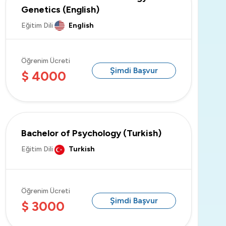
Genetics (English)
Eğitim Dili
English
OSTiM Technical University
Öğrenim Ücreti
Şimdi Başvur
$ 4000
Istanbul Atlas University
Bachelor of Psychology (Turkish)
Eğitim Dili
Turkish
Öğrenim Ücreti
Şimdi Başvur
$ 3000