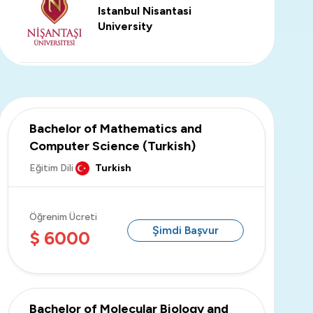
Istanbul Nisantasi
University
Altinbas University
Altinbas University is a private
university based in Istanbul that
Bachelor of Mathematics and
offers a unique learning
Computer Science (Turkish)
experience for international
students Accredited by EU
countries.
Eğitim Dili
Turkish
Istinye University
Öğrenim Ücreti
Şimdi Başvur
$ 6000
Fenerbahce University
Bachelor of Molecular Biology and