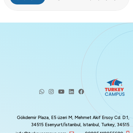
بنویسید
Gökdemir Plaza, E5 üzeri M, Mehmet Akif Ersoy Cd. 
34515 Esenyurt/İstanbul, Istanbul, Turkey, 3