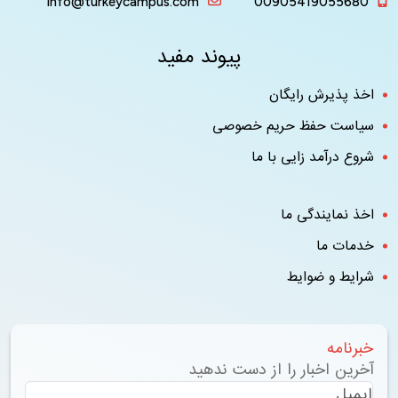
info@turkeycampus.com
0090541905568
پیوند مفید
ذ پذیرش رایگان
یاست حفظ حریم خصوصی
وع درآمد زایی با ما
ذ نمایندگی ما
دمات ما
ایط و ضوایط
برنامه
خرین اخبار را از دست ندهید