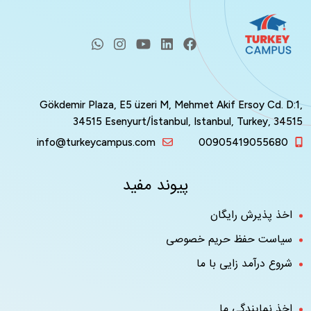
Gökdemir Plaza, E5 üzeri M, Mehmet Akif Ersoy Cd. D:1,
34515 Esenyurt/İstanbul, Istanbul, Turkey, 34515
info@turkeycampus.com
00905419055680
پیوند مفید
اخذ پذیرش رایگان
سیاست حفظ حریم خصوصی
شروع درآمد زایی با ما
اخذ نمایندگی ما