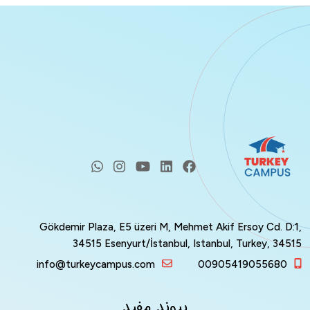
Gökdemir Plaza, E5 üzeri M, Mehmet Akif Ersoy Cd. 
34515 Esenyurt/İstanbul, Istanbul, Turkey, 3
info@turkeycampus.com
0090541905568
پیوند مفید