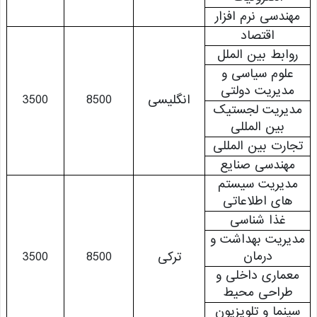
ندسی نرم افزار
اقتصاد
ابط بین الملل
لوم سیاسی و
دیریت دولتی
انگلیسی
8500
3500
یریت لجستیک
بین المللی
ارت بین المللی
هندسی صنایع
دیریت سیستم
های اطلاعاتی
غذا شناسی
ریت بهداشت و
درمان
ترکی
8500
3500
ماری داخلی و
راحی محیط
نما و تلویزیون