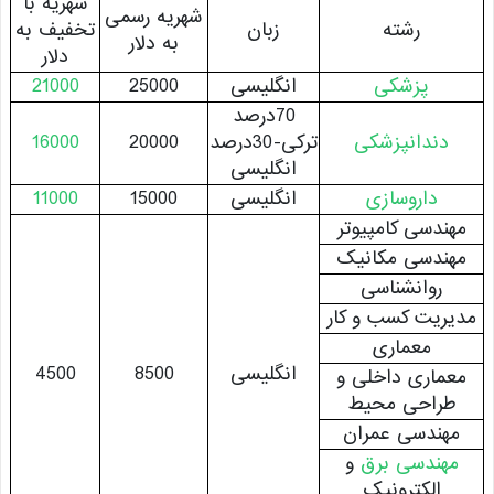
شهریه با
شهریه رسمی
رشته
زبان
تخفیف به
به دلار
دلار
پزشکی
انگلیسی
25000
21000
70درصد
دندانپزشکی
ترکی-30درصد
20000
16000
انگلیسی
داروسازی
انگلیسی
15000
11000
ندسی کامپیوتر
ندسی مکانیک
روانشناسی
ریت کسب و کار
معماری
انگلیسی
8500
4500
ماری داخلی و
راحی محیط
هندسی عمران
هندسی برق
و
الکترونیک