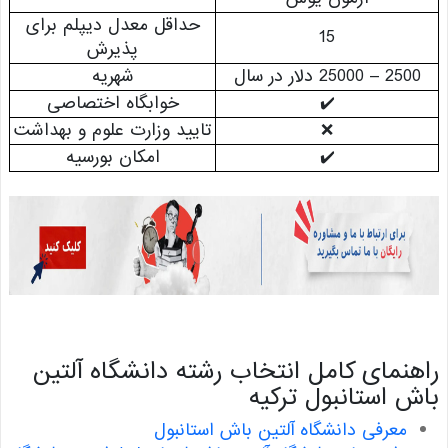
حداقل معدل دیپلم برای
15
پذیرش
– 25000 دلار در سال
شهریه
✔️
خوابگاه اختصاصی
❌
تایید وزارت علوم و بهداشت
✔️
امکان بورسیه
نمای کامل انتخاب رشته دانشگاه آلتین
 استانبول ترکیه
معرفی دانشگاه آلتین باش استانبول