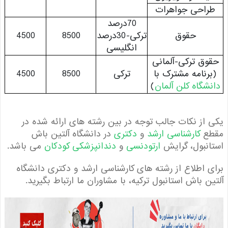
احی جواهرات
70درصد
حقوق
ترکی-30درصد
8500
4500
انگلیسی
ق ترکی-آلمانی
رنامه مشترک با
ترکی
8500
4500
شگاه کلن آلمان
)
از نکات جالب توجه در بین رشته های ارائه شده در
ع
کارشناسی ارشد
و
دکتری
در دانشگاه آلتین باش
نبول، گرایش
ارتودنسی
و
دندانپزشکی کودکان
می باشد.
 اطلاع از رشته های کارشناسی ارشد و دکتری دانشگاه
ن باش استانبول ترکیه، با مشاوران ما ارتباط بگیرید.