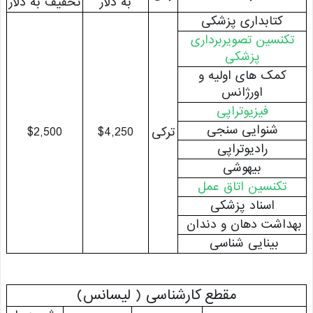
به دلار
تخفیف به دلار
کتابداری پزشکی
کنسین تصویربرداری
پزشکی
کمک های اولیه و
اورژانس
فیزیوتراپی
شنوایی سنجی
ترکی
$4,250
$2,500
رادیوتراپی
بیهوشی
تکنسین اتاق عمل
اسناد پزشکی
اشت دهان و دندان
بینایی شناسی
مقطع کارشناسی ( لیسانس)