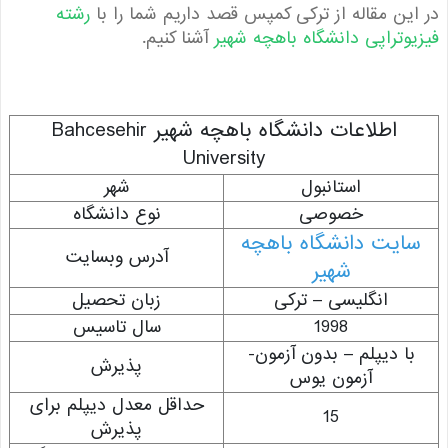
ین مقاله از ترکی کمپس قصد داریم شما را با
رشته
وتراپی دانشگاه باهچه شهیر
آشنا کنیم.
اطلاعات دانشگاه باهچه شهیر Bahcesehir
University
استانبول
شهر
خصوصی
نوع دانشگاه
ایت دانشگاه باهچه
آدرس وبسایت
شهیر
انگلیسی – ترکی
زبان تحصیل
1998
سال تاسیس
ا دیپلم – بدون آزمون-
پذیرش
آزمون یوس
حداقل معدل دیپلم برای
15
پذیرش