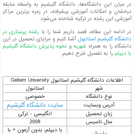
یان این دانشگاه‌ها، دانشگاه گلیشیم به واسطه سابقه
ان و امکانات آموزشی پیشرفته، در زمره برترین مراکز
شی این رشته در ترکیه شناخته می‌شود.
دامه این مقاله، قصد داریم شما را با
رشته پرستاری در
گاه گلیشیم استانبول
آشنا کنیم و مزایای تحصیل در این
گاه را به همراه
شهریه
و
نحوه پذیرش دانشگاه گلیشیم
یپلم
را به تفصیل شرح دهیم.
اطلاعات دانشگاه گلیشیم استانبول Gelisim University
شهر
استانبول
نوع دانشگاه
خصوصی
سایت دانشگاه گلیشیم
آدرس وبسایت
زبان تحصیل
انگلیسی - ترکی
سال تاسیس
2008
با دیپلم، بدون آزمون + با
پذیرش