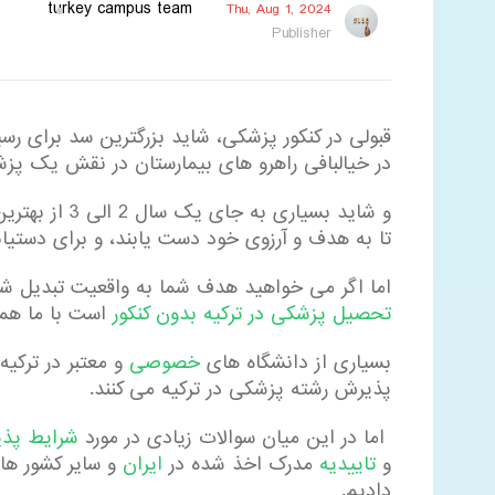
turkey campus team
Thu, Aug 1, 2024
Publisher
قبولی در کنکور پزشکی، شاید بزرگترین سد برای رس
در خیالبافی راهرو های بیمارستان در نقش یک پز
و شاید بسیاری 
تا به هدف و آرزوی خود دست یابند، و برای دستی
اما اگر می خواهید هدف شما به واقعیت تبدیل شود
تحصیل پزشکی در ترکیه بدون کنکور
است با ما همر
بسیاری از دانشگاه های
خصوصی
و معتبر در ترکیه
پذیرش رشته پزشکی در ترکیه می کنند.
اما در این میان سوالات زیادی در مورد
شرایط پذی
و
تاییدیه
مدرک اخذ شده در
ایران
و سایر کشور ها
دادیم.